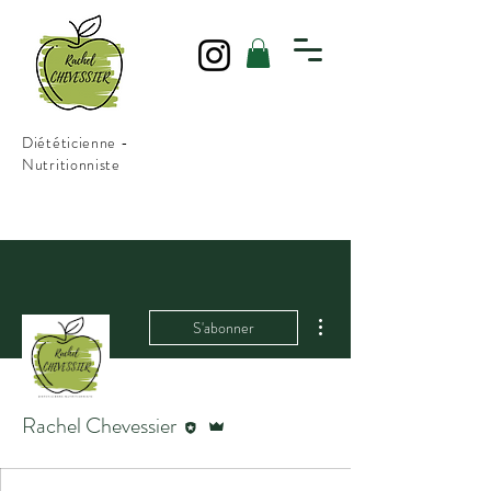
Diététicienne -
Nutritionniste
Plus d'actions
S'abonner
Rédacteur
Administrateur
Rachel Chevessier