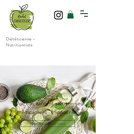
Diététicienne -
Nutritionniste
“Que ton aliment soit ton seul
médicament” Hippocrate
Prendre rendez-vous