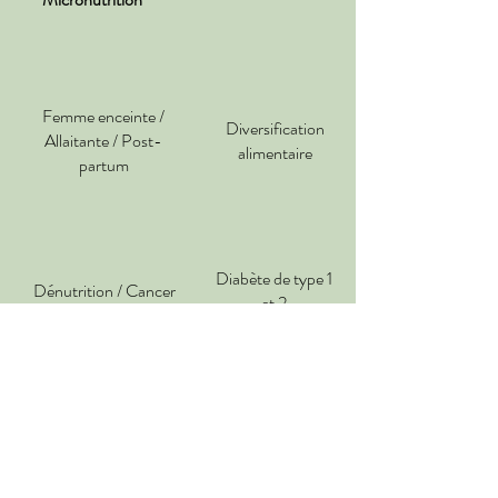
Femme enceinte /
Diversification
Allaitante / Post-
alimentaire
partum
Diabète de type 1
Dénutrition / Cancer
et 2
Obésité / Chirurgie
Endométriose / SOPK
bariatrique
/ SPM