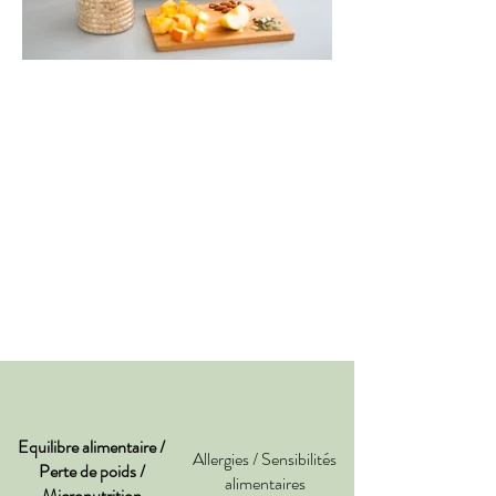
Equilibre alimentaire /
Allergies / Sensibilités
Perte de poids /
alimentaires
Micronutrition