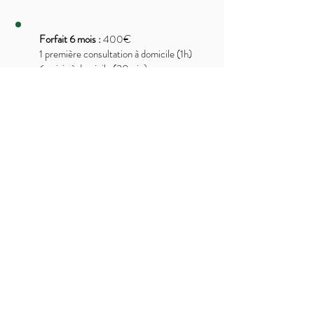
Forfait 6 mois :
400€
1 première consultation à domicile (1h)
6 suivis à domicile (30min)
4 appels téléphoniques (15min)
Rachel Chevessier
Diététicienne - Nutritionniste
Diététicienne à sury-aux-bois